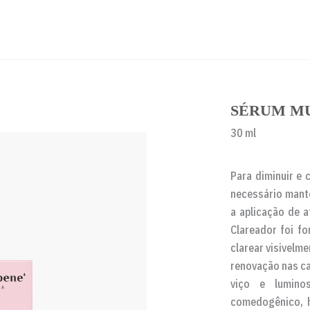
SÉRUM M
30 ml
Para diminuir e 
necessário mant
a aplicação de a
Clareador foi f
clarear visivelme
renovação nas ca
viço e lumino
comedogênico, h